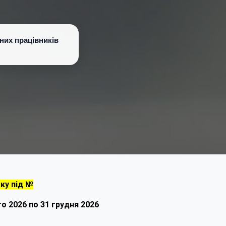
них працівників
ку під №
о 2026 по 31 грудня 2026