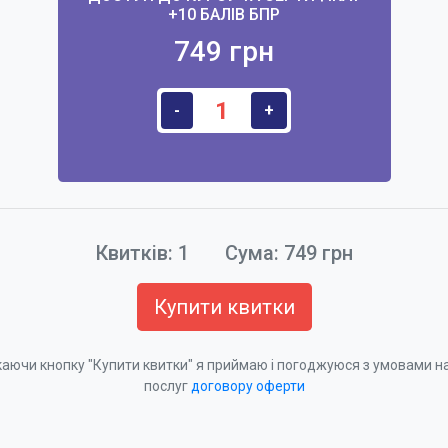
+10 БАЛІВ БПР
749 грн
-
+
Квитків:
1
Сума:
749
грн
Купити квитки
аючи кнопку "Купити квитки" я приймаю і погоджуюся з умовами 
послуг
договору оферти