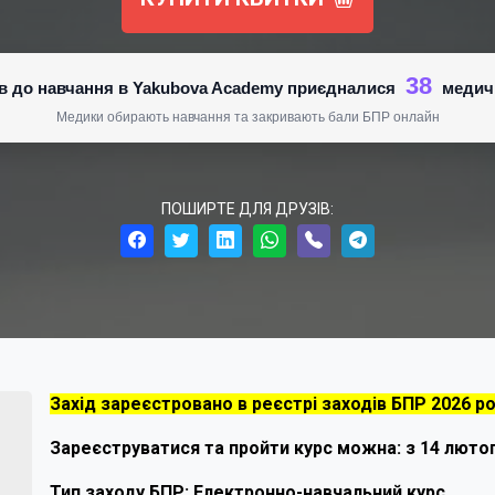
38
нів до навчання в Yakubova Academy приєдналися
медич
Медики обирають навчання та закривають бали БПР онлайн
ПОШИРТЕ ДЛЯ ДРУЗІВ:
Захід зареєстровано в реєстрі заходів БПР 2026
ро
Зареєструватися та пройти курс можна: з 14 лютог
Тип заходу БПР: Електронно-навчальний курс