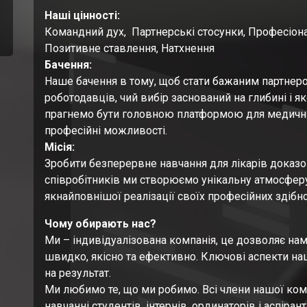
Наші цінності:
Командний дух, Партнерські стосунки, Професіонал
Позитивне ставлення, Натхнення
Бачення:
Наше бачення в тому, щоб стати бажаним партнеро
роботодавців, чий вибір заснований на глибині і як
прагнемо бути головною платформою для медичних
професійні можливості.
Місія:
Зробити безперервне навчання для лікарів доказ
співробітників ми створюємо унікальну атмосферу 
якнайповнішої реалізації своїх професійних здібно
Чому обирають нас?
Ми – індивідуалізована компанія, це дозволяє на
швидко, якісно та ефективно. Ключові аспекти наш
на результат.
Ми любимо те, що ми робимо. Всі члени нашої ком
навчанні студентів, інтернів, ординаторів і аспірант