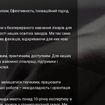
ізм, Ефективність, Іноваційний підхід,
м з безперервного навчання лікарів для
ості наших освітніх заходів. Ми так само
 фахівців, відкриваючи для них нові
овим, практичним, доступним. Для наших
взаємної співпраці, підтримки і
стей.
м залишатися гнучкими, працювати
ої роботи – невідкладність і орієнтація
анди мають понад 10-річну експертизу в
ів, лікарів у стоматологічній галузі. Ми