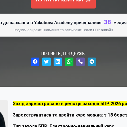
38
нів до навчання в Yakubova Academy приєдналися
медич
Медики обирають навчання та закривають бали БПР онлайн
ПОШИРТЕ ДЛЯ ДРУЗІВ:
Захід зареєстровано в реєстрі заходів БПР 2026 р
Зареєструватися та пройти курс можна: з 18 берез
Тип заходу БПР: Електронно-навчальний курс