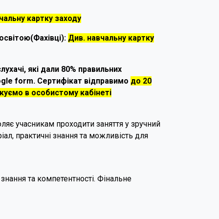
чальну картку заходу
освітою(Фахівці):
Див. навчальну картку
лухачі, які дали 80% правильних
ogle form. Сертифікат відправимо
до 20
ікуємо в особистому кабінеті
ляє учасникам проходити заняття у зручний
ріал, практичні знання та можливість для
знання та компетентності. Фінальне