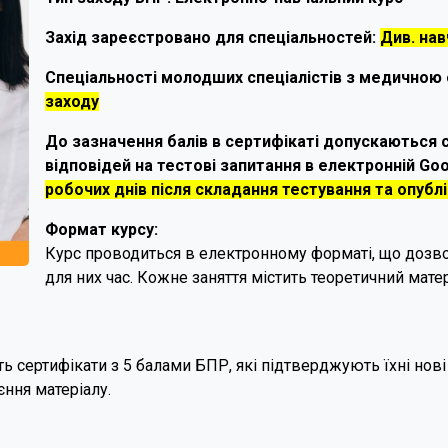
Захід зареєстровано для спеціальностей:
Див. нав
Спеціальності молодших спеціалістів з медичною 
заходу
До зазначення балів в сертифікаті допускаються с
відповідей на тестові запитання в електронній Go
робочих днів після складання тестування та опубл
Формат курсу:
Курс проводиться в електронному форматі, що дозво
для них час. Кожне заняття містить теоретичний мате
 сертифікати з 5 балами БПР, які підтверджують їхні нові 
ння матеріалу.