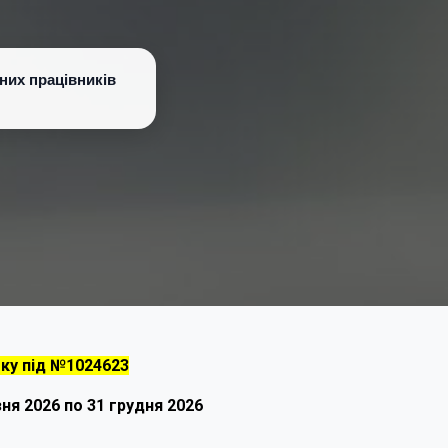
них працівників
оку під №1024623
ня 2026 по 31 грудня 2026