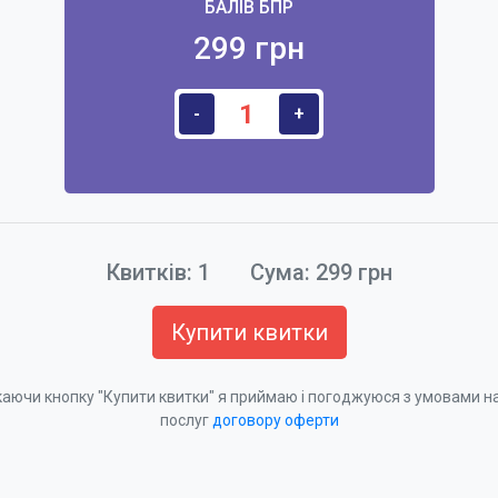
БАЛІВ БПР
299 грн
-
+
Квитків:
1
Сума:
299
грн
Купити квитки
аючи кнопку "Купити квитки" я приймаю і погоджуюся з умовами 
послуг
договору оферти